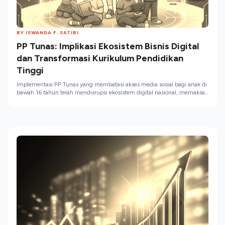
BY ISWANDA F. SATIBI
PP Tunas: Implikasi Ekosistem Bisnis Digital
dan Transformasi Kurikulum Pendidikan
Tinggi
Implementasi PP Tunas yang membatasi akses media sosial bagi anak di
bawah 16 tahun telah mendisrupsi ekosistem digital nasional, memaksa
industri bertransisi dari model bisnis ekstraksi data menuju inovasi
privacy-first. Disrupsi makroekonomi ini menuntut Program Studi Bisnis
Digital untuk merombak kurikulum pembelajarannya secara
fundamental. Paradigma lama yang mengagungkan growth hacking
dan metrik viralitas kini tidak lagi relevan secara hukum; lulusan masa
depan diwajibkan menguasai kompetensi ganda yang memadukan
ketajaman analitik komersial dengan kepatuhan hukum dan etika siber.