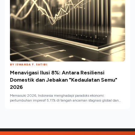
BY ISWANDA F. SATIBI
Menavigasi Ilusi 8%: Antara Resiliensi
Domestik dan Jebakan "Kedaulatan Semu"
2026
Memasuki 2026, Indonesia menghadapi paradoks ekonomi:
pertumbuhan impresif 5,11% di tengah ancaman stagnasi global dan
krisis energi akibat eskalasi Timur Tengah. Untuk mencapai target
ambisius 8%, pemerintah perlu merekalibrasi disiplin fiskal, memitigasi
penurunan elastisitas tenaga kerja, serta mengoptimalkan peran
Danantara dalam penguasaan teknologi. Keberhasilan "lepas landas"
bergantung pada keberanian beralih dari kebijakan populis menuju
transformasi struktural yang produktif.